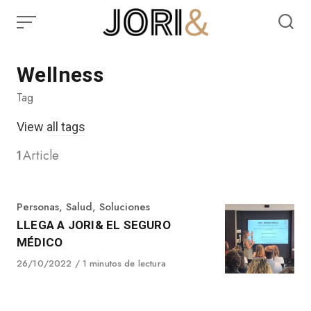
Skip
to
content
Wellness
Tag
View
all tags
1
Article
Category
Personas
,
Salud
,
Soluciones
LLEGA A JORI& EL SEGURO
MÉDICO
Published
26/10/2022
1 minutos de lectura
on