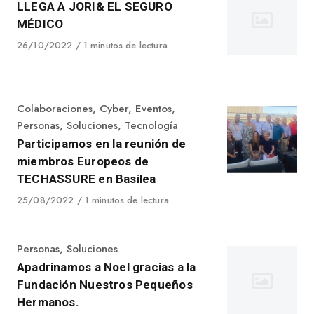
LLEGA A JORI& EL SEGURO
MÉDICO
Published
26/10/2022
1 minutos de lectura
on
Category
Colaboraciones
,
Cyber
,
Eventos
,
Personas
,
Soluciones
,
Tecnología
Participamos en la reunión de
miembros Europeos de
TECHASSURE en Basilea
Published
25/08/2022
1 minutos de lectura
on
Category
Personas
,
Soluciones
Apadrinamos a Noel gracias a la
Fundación Nuestros Pequeños
Hermanos.