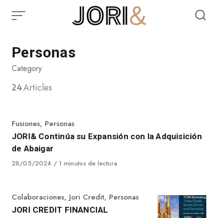
Skip
to
content
Personas
Category
24
Articles
Category
Fusiones
,
Personas
JORI& Continúa su Expansión con la Adquisición
de Abaigar
Published
28/05/2024
1 minutos de lectura
on
Category
Colaboraciones
,
Jori Credit
,
Personas
JORI CREDIT FINANCIAL