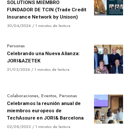
SOLUTIONS MIEMBRO
FUNDADOR DE TCIN (Trade Credit
Insurance Network by Unison)
Published
30/04/2024
1 minutos de lectura
on
Category
Personas
Celebrando una Nueva Alianza:
JORI&AZETEK
Published
21/03/2024
1 minutos de lectura
on
Category
Colaboraciones
,
Eventos
,
Personas
Celebramos la reunión anual de
miembros europeos de
TechAssure en JORI& Barcelona
Published
02/08/2023
1 minutos de lectura