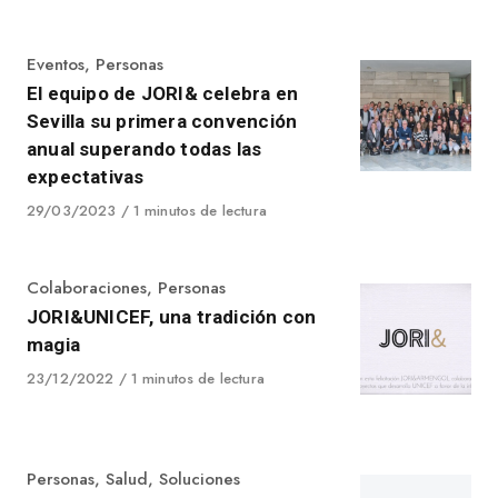
on
Category
Eventos
,
Personas
El equipo de JORI& celebra en
Sevilla su primera convención
anual superando todas las
expectativas
Published
29/03/2023
1 minutos de lectura
on
Category
Colaboraciones
,
Personas
JORI&UNICEF, una tradición con
magia
Published
23/12/2022
1 minutos de lectura
on
Category
Personas
,
Salud
,
Soluciones