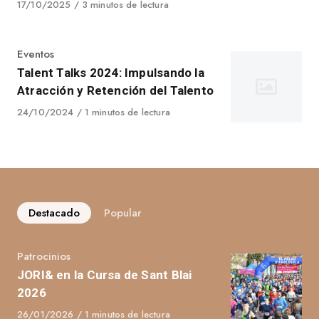
Published
17/10/2025
3 minutos de lectura
on
Category
Eventos
Talent Talks 2024: Impulsando la
Atracción y Retención del Talento
Published
24/10/2024
1 minutos de lectura
on
Destacado
Popular
Category
Patrocinios
JORI& en la Cursa de Sant Blai
2026
Published
26/01/2026
1 minutos de lectura