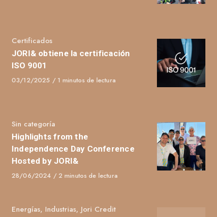
on
Category
Certificados
JORI& obtiene la certificación
ISO 9001
Published
03/12/2025
1 minutos de lectura
on
Category
Sin categoría
Highlights from the
Independence Day Conference
Hosted by JORI&
Published
28/06/2024
2 minutos de lectura
on
Category
Energías
,
Industrias
,
Jori Credit