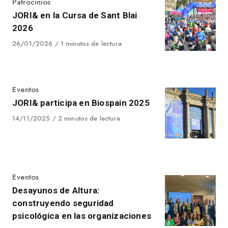
Category
Patrocinios
JORI& en la Cursa de Sant Blai
2026
Published
26/01/2026
1 minutos de lectura
on
Category
Eventos
JORI& participa en Biospain 2025
Published
14/11/2025
2 minutos de lectura
on
Category
Eventos
Desayunos de Altura:
construyendo seguridad
psicológica en las organizaciones