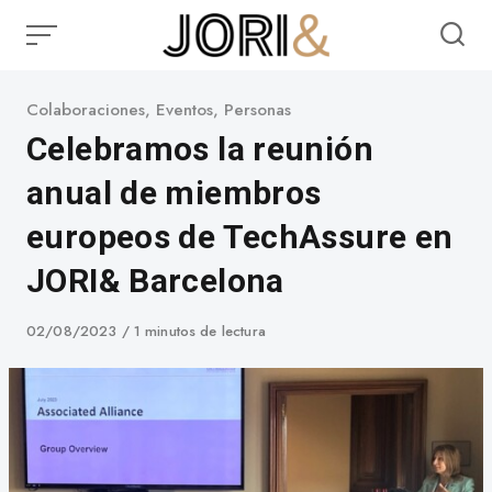
Skip
to
content
Category
Colaboraciones
,
Eventos
,
Personas
Celebramos la reunión
anual de miembros
europeos de TechAssure en
JORI& Barcelona
Published
02/08/2023
1 minutos de lectura
on