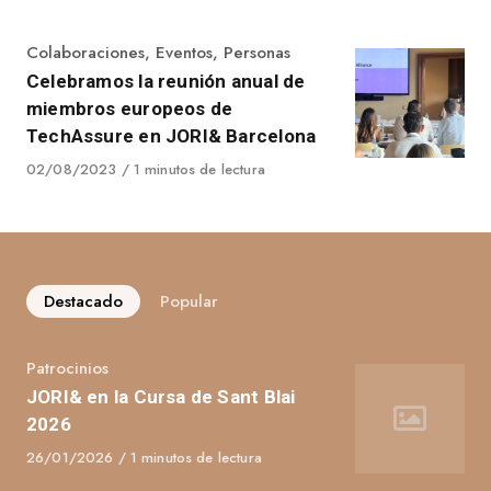
Category
Colaboraciones
,
Eventos
,
Personas
Celebramos la reunión anual de
miembros europeos de
TechAssure en JORI& Barcelona
Published
02/08/2023
1 minutos de lectura
on
Destacado
Popular
Category
Patrocinios
JORI& en la Cursa de Sant Blai
2026
Published
26/01/2026
1 minutos de lectura
on