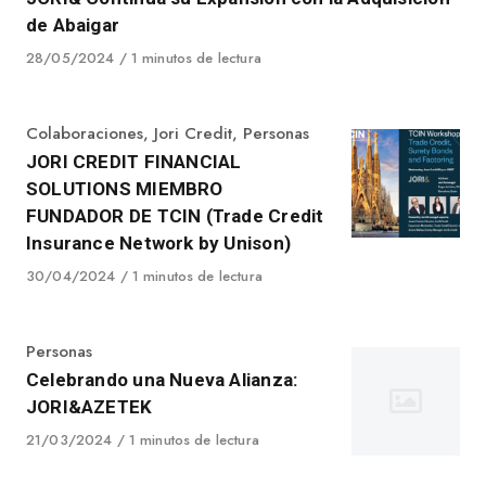
de Abaigar
Published
28/05/2024
1 minutos de lectura
on
Category
Colaboraciones
,
Jori Credit
,
Personas
JORI CREDIT FINANCIAL
SOLUTIONS MIEMBRO
FUNDADOR DE TCIN (Trade Credit
Insurance Network by Unison)
Published
30/04/2024
1 minutos de lectura
on
Category
Personas
Celebrando una Nueva Alianza:
JORI&AZETEK
Published
21/03/2024
1 minutos de lectura
on