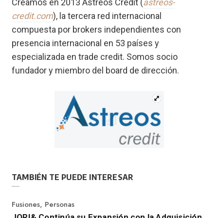
Creamos en 2013 Astreos Credit (
astreos-
credit.com
), la tercera red internacional
compuesta por brokers independientes con
presencia internacional en 53 países y
especializada en trade credit. Somos socio
fundador y miembro del board de dirección.
TAMBIÉN TE PUEDE INTERESAR
Category
Fusiones
,
Personas
JORI& Continúa su Expansión con la Adquisición