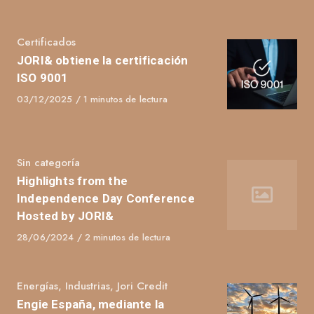
Category
Certificados
JORI& obtiene la certificación
ISO 9001
Published
03/12/2025
1 minutos de lectura
on
Category
Sin categoría
Highlights from the
Independence Day Conference
Hosted by JORI&
Published
28/06/2024
2 minutos de lectura
on
Category
Energías
,
Industrias
,
Jori Credit
Engie España, mediante la