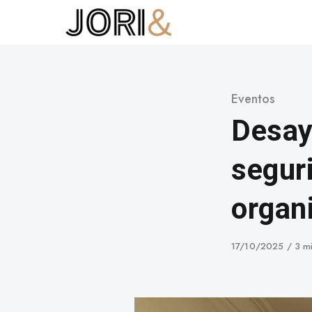
Skip
to
content
Category
Eventos
Desay
segur
organ
Published
17/10/2025
3 mi
on