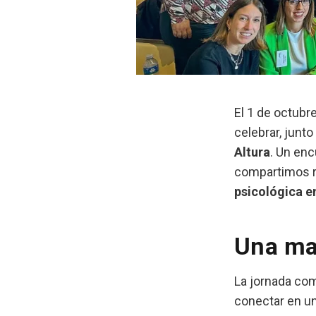
El 1 de octubr
celebrar, junto
Altura
. Un en
compartimos r
psicológica en
Una ma
La jornada co
conectar en u