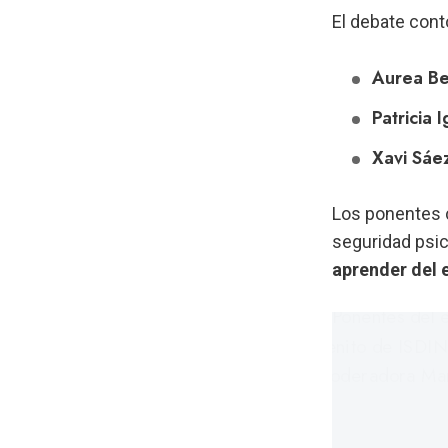
El debate contó
Aurea Be
Patricia I
Xavi Sáe
Los ponentes c
seguridad psic
aprender del e