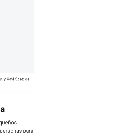
y, y Xavi Sáez de
ca
equeños
 personas para