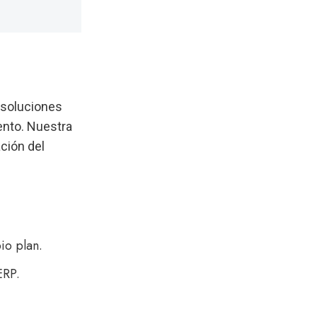
 soluciones
ento. Nuestra
ación del
io plan.
ERP.