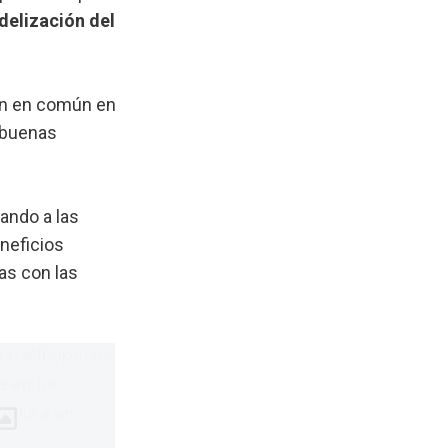
delización del
on en común en
e buenas
dando a las
neficios
as con las