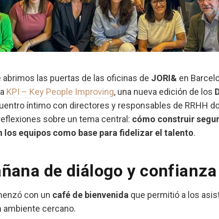
e abrimos las puertas de las oficinas de
JORI&
en Barcelo
 a
KPI – Key People Improving
, una nueva edición de los
cuentro íntimo con directores y responsables de RRHH d
eflexiones sobre un tema central:
cómo construir segu
 los equipos como base para fidelizar el talento
.
ñana de diálogo y confianza
menzó con un
café de bienvenida
que permitió a los asi
n ambiente cercano.