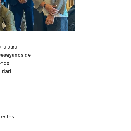
na para
Desayunos de
onde
ridad
stentes