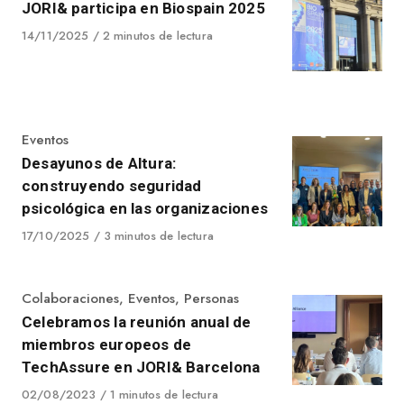
JORI& participa en Biospain 2025
Published
14/11/2025
2 minutos de lectura
on
Category
Eventos
Desayunos de Altura:
construyendo seguridad
psicológica en las organizaciones
Published
17/10/2025
3 minutos de lectura
on
Category
Colaboraciones
,
Eventos
,
Personas
Celebramos la reunión anual de
miembros europeos de
TechAssure en JORI& Barcelona
Published
02/08/2023
1 minutos de lectura