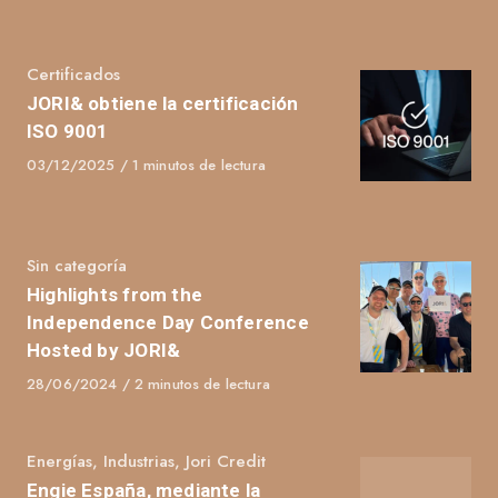
Category
Certificados
JORI& obtiene la certificación
ISO 9001
Published
03/12/2025
1 minutos de lectura
on
Category
Sin categoría
Highlights from the
Independence Day Conference
Hosted by JORI&
Published
28/06/2024
2 minutos de lectura
on
Category
Energías
,
Industrias
,
Jori Credit
Engie España, mediante la