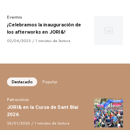
on
Category
Eventos
¡Celebramos la inauguración de
los afterworks en JORI&!
Published
02/06/2023
1 minutos de lectura
on
Destacado
Popular
Category
Patrocinios
JORI& en la Cursa de Sant Blai
2026
Published
26/01/2026
1 minutos de lectura
on