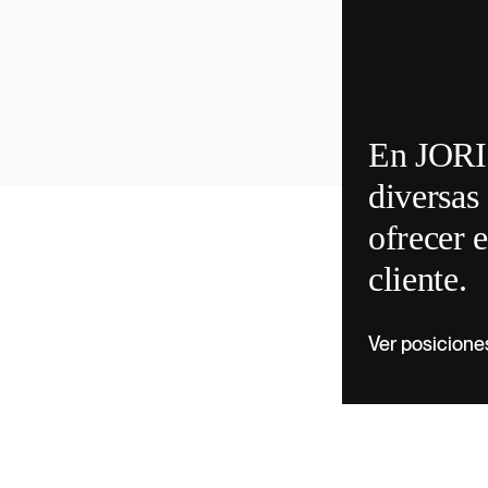
En JORI
diversas 
ofrecer 
cliente.
Ver posicione