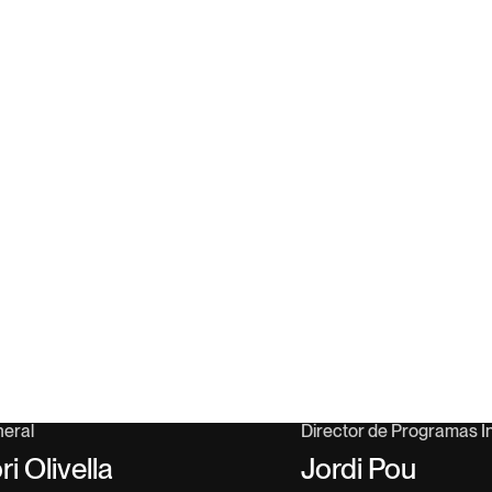
neral
Director de Programas I
i Olivella
Jordi Pou