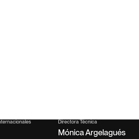
nternacionales
Directora Técnica
Mónica Argelagués