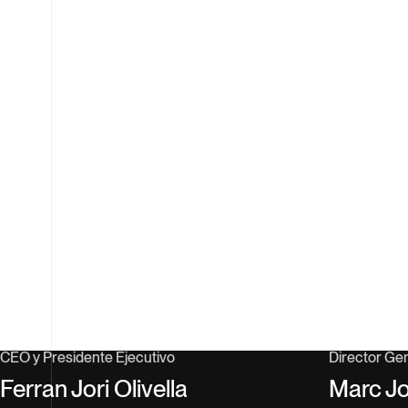
02
CEO y Presidente Ejecutivo
Director Ge
Ferran Jori Olivella
Marc Jor