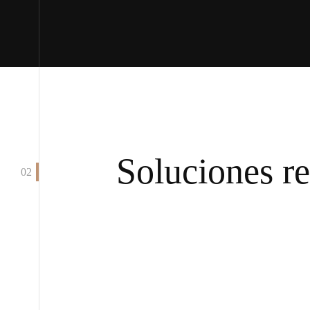
S
o
l
u
c
i
o
n
e
s
r
e
02