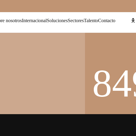
Clientes
re nosotros
Internacional
Soluciones
Sectores
Talento
Contacto
84
d
a
d
e
s