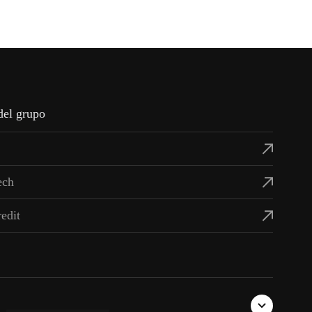
d
e
l
g
r
u
p
o
e
c
h
r
e
d
i
t