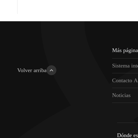
¿
Q
u
i
e
r
e
s
c
o
n
t
a
r
n
o
s
t
u
M
á
s
p
á
g
i
n
a
H
a
b
l
e
m
S
i
s
t
e
m
a
i
n
t
Volver arriba
C
o
n
t
a
c
t
o
A
N
o
t
i
c
i
a
s
D
ó
n
d
e
e
s