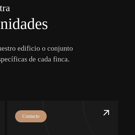
t
r
a
u
n
i
d
a
d
e
s
u
e
s
t
r
o
e
d
i
f
i
c
i
o
o
c
o
n
j
u
n
t
o
s
p
e
c
í
f
i
c
a
s
d
e
c
a
d
a
f
i
n
c
a
.
Contacto