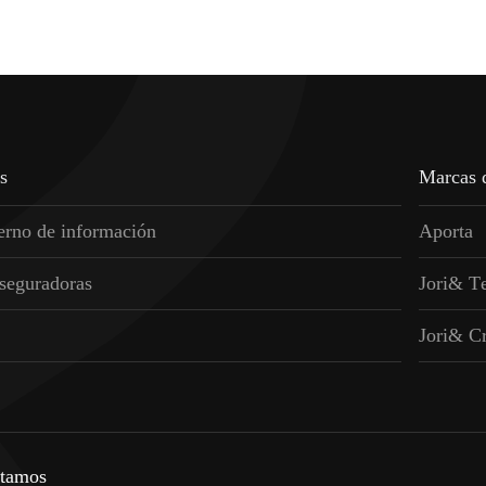
c
a
s
o
?
s
M
a
r
c
a
s
o
s
e
r
n
o
d
e
i
n
f
o
r
m
a
c
i
ó
n
A
p
o
r
t
a
s
e
g
u
r
a
d
o
r
a
s
J
o
r
i
&
T
J
o
r
i
&
C
t
a
m
o
s