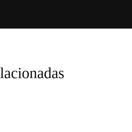
l
a
c
i
o
n
a
d
a
s