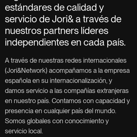
e
s
t
á
n
d
a
r
e
s
d
e
c
a
l
i
d
a
d
y
s
e
r
v
i
c
i
o
d
e
J
o
r
i
&
a
t
r
a
v
é
s
d
e
n
u
e
s
t
r
o
s
p
a
r
t
n
e
r
s
l
í
d
e
r
e
s
i
n
d
e
p
e
n
d
i
e
n
t
e
s
e
n
c
a
d
a
p
a
í
s
.
A
t
r
a
v
é
s
d
e
n
u
e
s
t
r
a
s
r
e
d
e
s
i
n
t
e
r
n
a
c
i
o
n
a
l
e
s
(
J
o
r
i
&
N
e
t
w
o
r
k
)
a
c
o
m
p
a
ñ
a
m
o
s
a
l
a
e
m
p
r
e
s
a
e
s
p
a
ñ
o
l
a
e
n
s
u
i
n
t
e
r
n
a
c
i
o
n
a
l
i
z
a
c
i
ó
n
,
y
d
a
m
o
s
s
e
r
v
i
c
i
o
a
l
a
s
c
o
m
p
a
ñ
í
a
s
e
x
t
r
a
n
j
e
r
a
s
e
n
n
u
e
s
t
r
o
p
a
í
s
.
C
o
n
t
a
m
o
s
c
o
n
c
a
p
a
c
i
d
a
d
y
p
r
e
s
e
n
c
i
a
e
n
c
u
a
l
q
u
i
e
r
p
a
í
s
d
e
l
m
u
n
d
o
.
S
o
m
o
s
g
l
o
b
a
l
e
s
c
o
n
c
o
n
o
c
i
m
i
e
n
t
o
y
s
e
r
v
i
c
i
o
l
o
c
a
l
.