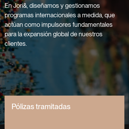
E
n
J
o
r
i
&
,
d
i
s
e
ñ
a
m
o
s
y
g
e
s
t
i
o
n
a
m
o
s
p
r
o
g
r
a
m
a
s
i
n
t
e
r
n
a
c
i
o
n
a
l
e
s
a
m
e
d
i
d
a
,
q
u
e
a
c
t
ú
a
n
c
o
m
o
i
m
p
u
l
s
o
r
e
s
f
u
n
d
a
m
e
n
t
a
l
e
s
p
a
r
a
l
a
e
x
p
a
n
s
i
ó
n
g
l
o
b
a
l
d
e
n
u
e
s
t
r
o
s
c
l
i
e
n
t
e
s
.
Pólizas tramitadas