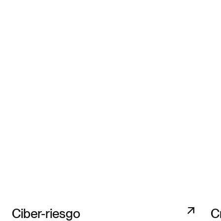
Ciber-riesgo
C