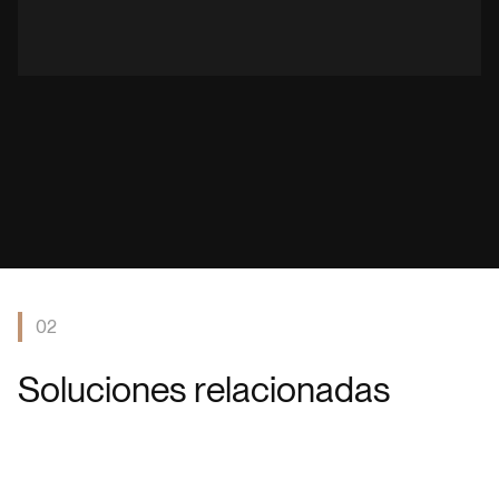
02
S
o
l
u
c
i
o
n
e
s
r
e
l
a
c
i
o
n
a
d
a
s