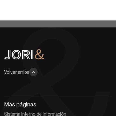
¿
Q
u
i
e
r
e
s
c
o
n
t
a
r
n
o
s
t
u
c
a
s
o
?
H
a
b
l
e
m
o
s
Volver arriba
M
á
s
p
á
g
i
n
a
s
S
i
s
t
e
m
a
i
n
t
e
r
n
o
d
e
i
n
f
o
r
m
a
c
i
ó
n