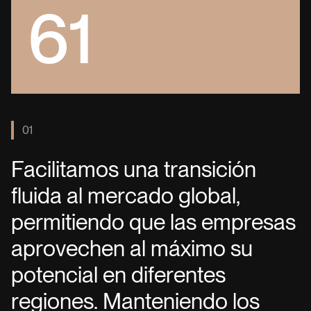
61
01
F
a
c
i
l
i
t
a
m
o
s
u
n
a
t
r
a
n
s
i
c
i
ó
n
f
l
u
i
d
a
a
l
m
e
r
c
a
d
o
g
l
o
b
a
l
,
p
e
r
m
i
t
i
e
n
d
o
q
u
e
l
a
s
e
m
p
r
e
s
a
s
a
p
r
o
v
e
c
h
e
n
a
l
m
á
x
i
m
o
s
u
p
o
t
e
n
c
i
a
l
e
n
d
i
f
e
r
e
n
t
e
s
r
e
g
i
o
n
e
s
.
M
a
n
t
e
n
i
e
n
d
o
l
o
s