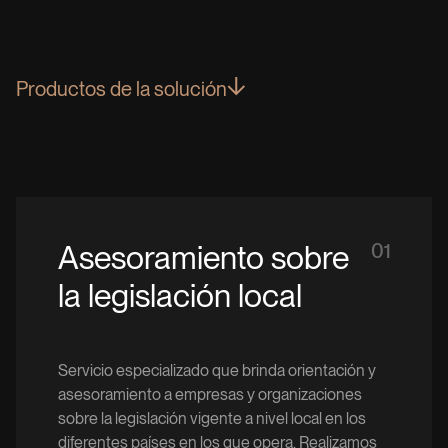
P
r
o
d
u
c
t
o
s
d
e
l
a
s
o
l
u
c
i
ó
n
Asesoramiento sobre
01
la legislación local
Servicio especializado que brinda orientación y
asesoramiento a empresas y organizaciones
sobre la legislación vigente a nivel local en los
diferentes países en los que opera. Realizamos