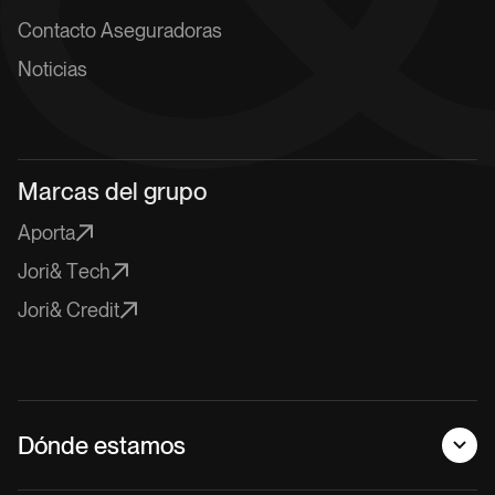
C
o
n
t
a
c
t
o
A
s
e
g
u
r
a
d
o
r
a
s
N
o
t
i
c
i
a
s
M
a
r
c
a
s
d
e
l
g
r
u
p
o
A
p
o
r
t
a
J
o
r
i
&
T
e
c
h
J
o
r
i
&
C
r
e
d
i
t
D
ó
n
d
e
e
s
t
a
m
o
s